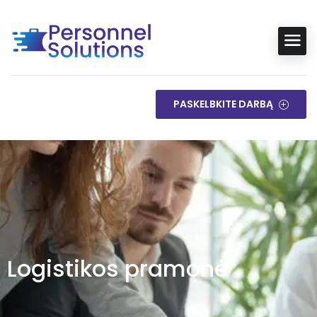
PASKELBKITE DARBĄ
Logistikos pramonė